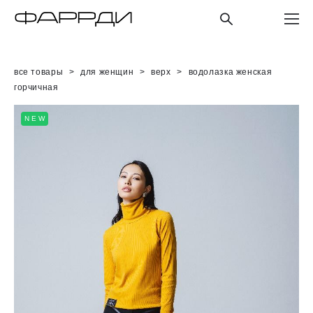
все товары
>
для женщин
>
верх
>
водолазка женская
горчичная
NEW